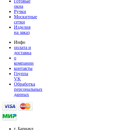
Готовые
окна
Ручки
Москитные
сетки
Изделия
на заказ
Инфо
оплата и
доставка
о
компании
контакты
Группа
VK
Обработка
персональных
данных
г. Барнаул