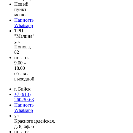
Новый
пункт
меню
Написать
Whatsapp
ТРЦ
"Малина",
ул.
Попова,
82
пн - пт:
9.00 –
18.00
cб - вс:
выходной
г. Бийск
+7 (913)
260-30-63
Написать
Whatsapp
ул.
Красногвардейская,
д. 8, оф. 6
пн - пт: